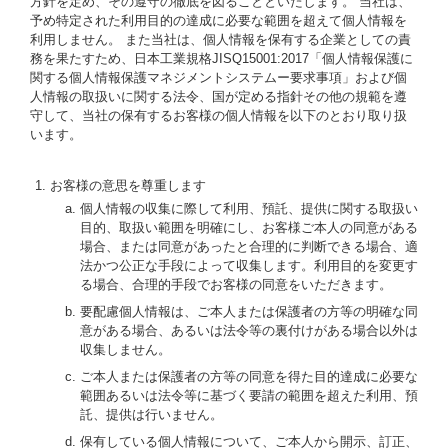
方針を定め、その遵守の徹底を図ることといたします。 当社は、
予め特定された利用目的の達成に必要な範囲を超えて個人情報を
利用しません。 また当社は、個人情報を保有する企業としての責
務を果たすため、日本工業規格JISQ15001:2017「個人情報保護に
関する個人情報保護マネジメントシステムー要求事項」および個
人情報の取扱いに関する法令、国が定める指針その他の規範を遵
守して、当社の保有するお客様の個人情報を以下のとおり取り扱
います。
お客様の意思を尊重します
個人情報の収集に際して利用、預託、提供に関する取扱い
目的、取扱い範囲を明確にし、お客様ご本人の同意がある
場合、または同意があったと合理的に判断できる場合、適
法かつ公正な手段によって収集します。利用目的を変更す
る場合、合理的手段でお客様の同意をいただきます。
要配慮個人情報は、ご本人または保護者の方等の明確な同
意がある場合、あるいは法令等の裏付けがある場合以外は
収集しません。
ご本人または保護者の方等の同意を得た目的達成に必要な
範囲あるいは法令等に基づく要請の範囲を超えた利用、預
託、提供は行いません。
保有している個人情報について、ご本人から開示、訂正、