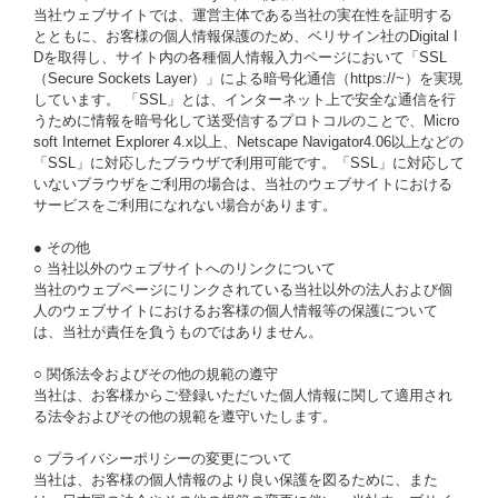
当社ウェブサイトでは、運営主体である当社の実在性を証明する
とともに、お客様の個人情報保護のため、ベリサイン社のDigital I
Dを取得し、サイト内の各種個人情報入力ページにおいて「SSL
（Secure Sockets Layer）」による暗号化通信（https://~）を実現
しています。 「SSL」とは、インターネット上で安全な通信を行
うために情報を暗号化して送受信するプロトコルのことで、Micro
soft Internet Explorer 4.x以上、Netscape Navigator4.06以上などの
「SSL」に対応したブラウザで利用可能です。「SSL」に対応して
いないブラウザをご利用の場合は、当社のウェブサイトにおける
サービスをご利用になれない場合があります。
● その他
○ 当社以外のウェブサイトへのリンクについて
当社のウェブページにリンクされている当社以外の法人および個
人のウェブサイトにおけるお客様の個人情報等の保護について
は、当社が責任を負うものではありません。
○ 関係法令およびその他の規範の遵守
当社は、お客様からご登録いただいた個人情報に関して適用され
る法令およびその他の規範を遵守いたします。
○ プライバシーポリシーの変更について
当社は、お客様の個人情報のより良い保護を図るために、また