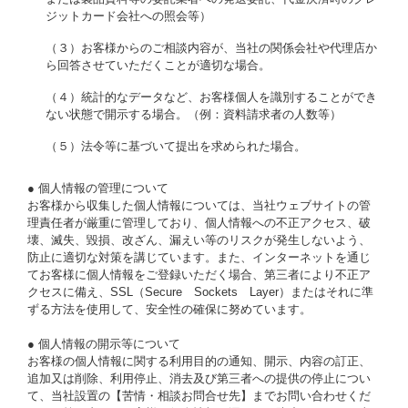
ジットカード会社への照会等）
（３）お客様からのご相談内容が、当社の関係会社や代理店か
ら回答させていただくことが適切な場合。
（４）統計的なデータなど、お客様個人を識別することができ
ない状態で開示する場合。（例：資料請求者の人数等）
（５）法令等に基づいて提出を求められた場合。
● 個人情報の管理について
お客様から収集した個人情報については、当社ウェブサイトの管
理責任者が厳重に管理しており、個人情報への不正アクセス、破
壊、滅失、毀損、改ざん、漏えい等のリスクが発生しないよう、
防止に適切な対策を講じています。また、インターネットを通じ
てお客様に個人情報をご登録いただく場合、第三者により不正ア
クセスに備え、SSL（Secure Sockets Layer）またはそれに準
ずる方法を使用して、安全性の確保に努めています。
● 個人情報の開示等について
お客様の個人情報に関する利用目的の通知、開示、内容の訂正、
追加又は削除、利用停止、消去及び第三者への提供の停止につい
て、当社設置の【苦情・相談お問合せ先】までお問い合わせくだ