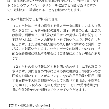
は、日本国の法令やその他の規範の変更に伴い、当社ウェブサイ
トにおけるプライバシーポリシーを改定する場合がありますの
で、定期的にご確認されることをお勧めいたします。
● 個人情報に関するお問い合わせ先
（１）当社は、当社の保有する個人データに関し、ご本人（代
理人を含む）から利用目的の通知、開示、内容の訂正、追加又
は削除、利用停止、消去及び第三者への提供の停止に関するご
要請があれば、ご本人の確認をさせて頂いた上で、速やかに対
応します。また当社の個人情報の取り扱いに関するご質問、ご
相談にも対応いたします。ただしデータの削除については、法
的な保管義務に抵触する場合にはご希望に添えない場合があり
ます。
（２）当社の個人情報に関するお問い合わせは、以下の窓口で
承ります。お問合せの内容により必要な書類提出や質問へのご
回答をお願いすることがあります。なお利用目的及び開示に関
する回答を本人限定郵便を利用してお送りする場合、手数料と
して1000円（税込み）を申し受けます。 窓口の受付時間は平
日の午前9時から午後5時までとさせていただきます。
【苦情・相談お問い合わせ先】