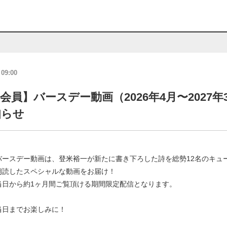
 09:00
会員】バースデー動画（2026年4月〜2027年
知らせ
バースデー動画は、
登米裕一
が新たに書き下ろした詩を総勢12名のキュ
朗読したスペシャルな動画をお届け！
当日から約1ヶ月間ご覧頂ける期間限定配信となります。
当日までお楽しみに！