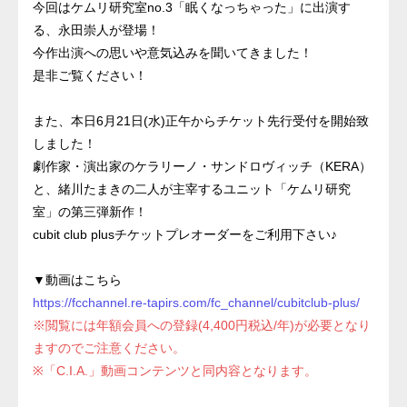
今回はケムリ研究室no.3「眠くなっちゃった」に出演す
る、永田崇人が登場！
今作出演への思いや意気込みを聞いてきました！
是非ご覧ください！
また、本日6月21日(水)正午からチケット先行受付を開始致
しました！
劇作家・演出家のケラリーノ・サンドロヴィッチ（KERA）
と、緒川たまきの二人が主宰するユニット「ケムリ研究
室」の第三弾新作！
cubit club plusチケットプレオーダーをご利用下さい♪
▼動画はこちら
https://fcchannel.re-tapirs.com/fc_channel/cubitclub-plus/
※閲覧には年額会員への登録(4,400円税込/年)が必要となり
ますのでご注意ください。
※「C.I.A.」動画コンテンツと同内容となります。