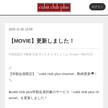
ログイン
2025.11.26 12:00
【MOVIE】更新しました！
#増田梨沙
#番家天嵩
#りさきち
#てんてん
#cubit+
#MOVIE
／
【年額会員限定】「cubit club plus channel」動画更新🎥✨
＼
●cubit club plus年額会員対象のサービス「cubit club plus ch
annel」を更新しました！