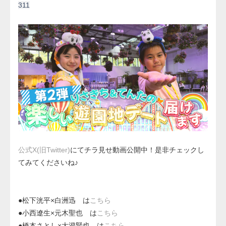
311
公式X(旧Twitter)
にてチラ見せ動画公開中！是非チェックし
てみてくださいね♪
●松下洸平×白洲迅 は
こちら
●小西遼生×元木聖也 は
こちら
●橋本さとし×大澄賢也 は
こちら